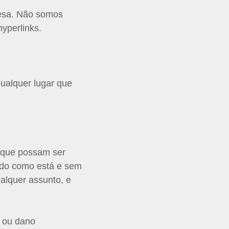
resa. Não somos
yperlinks.
ualquer lugar que
s que possam ser
cido como está e sem
ualquer assunto, e
a ou dano