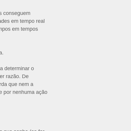
ios conseguem
ades em tempo real
tempos em tempos
a.
ra determinar o
er razão. De
orda que nem a
de por nenhuma ação