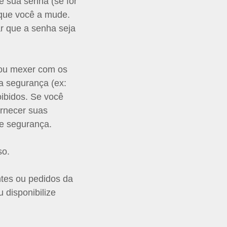
e sua senha (se for
 que você a mude.
r que a senha seja
 ou mexer com os
a segurança (ex:
ibidos. Se você
ornecer suas
de segurança.
so.
ntes ou pedidos da
 disponibilize